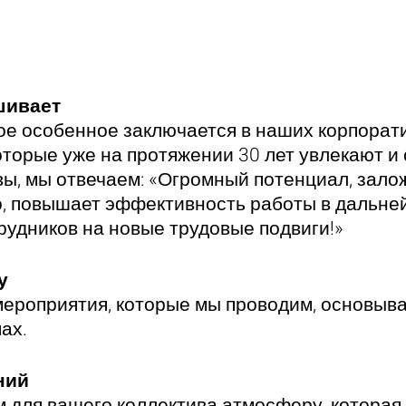
шивает
акое особенное заключается в наших корпора
оторые уже на протяжении 30 лет увлекают и
ы, мы отвечаем: «Огромный потенциал, зало
о, повышает эффективность работы в дальне
рудников на новые трудовые подвиги!»
у
ероприятия, которые мы проводим, основыва
ах.
ний
м для вашего коллектива атмосферу, которая 