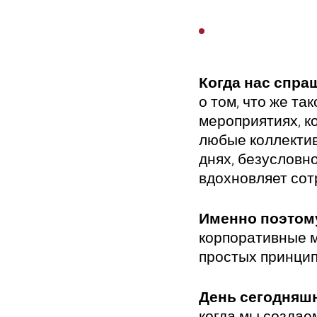
Когда нас спра
о том, что же т
мероприятиях, к
любые коллектив
днях, безусловн
вдохновляет сот
Именно поэтом
корпоративные м
простых принцип
День сегодняш
когда мы создае