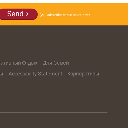
Send
Subscribe to our newsletter
ративный Отдых
Для Cемей
ты
Accessibility Statement
Корпоративы