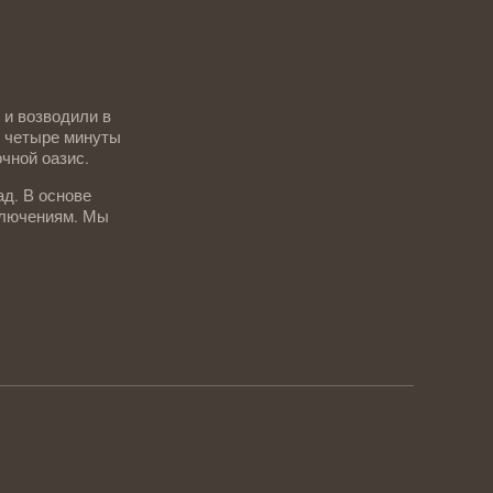
 и возводили в
, четыре минуты
очной оазис.
ад. В основе
иключениям. Мы