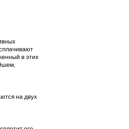
тивных
 сплачивают
женный в этих
йшем,
ются на двух
сплотит его,