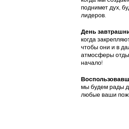
поднимет дух, б
лидеров.
День завтрашн
когда закрепляю
чтобы они и в д
атмосферы отдых
начало!
Воспользовавш
мы будем рады д
любые ваши поже