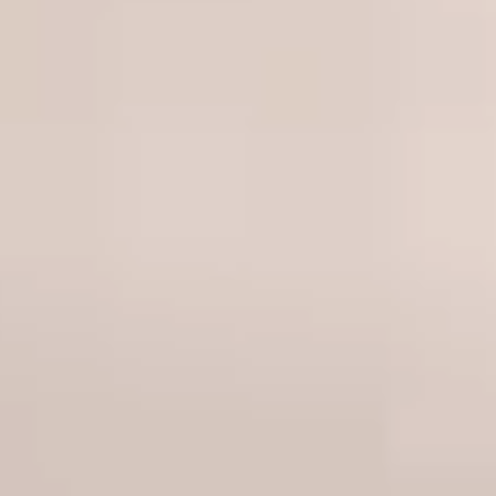
הַמִּשְׁתֶּה
שוברי מתנה