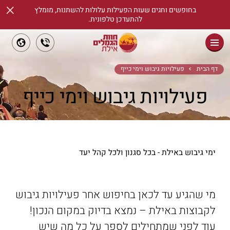
×
בחופשים וחגים שעות הפעילות עלולות להשתנות, מומלץ
להתעדכן טלפונית.
ראשי
דף הבית
פעילויות גיבוש וימי כייף
פעילויות גיבוש וימי כייף
שיעורי רכיבת סוסים
אודות
מידע שימושי
ימי גיבוש באילת - בכל סגנון ולכל קהל יעד
אטרקציות
ימי גיבוש וכיף
מי שהגיע עד לכאן בחיפוש אחר פעילויות גיבוש
לקבוצות באילת – נמצא בדיוק במקום הנכון!
הזמנת כרטיסים
עוד לפני שמתחילים לספר על כל מה שיש