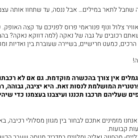
יה שחבל לתאר במילים… אבל ננסה, עד שתחוו אותה עצמ
וויר צלול ונוף פנוראמי פרוס לפניכם עד קצה האופק. ע
תם רכובים על גבה של נאקה (למה דווקא נאקה? בהמ
רכים, כמעט חרישיים, בשיירה שעוברת בין ואדיות ו
!
גמלים אין צורך בהכשרה מוקדמת. גם אם לא רכבתם
רטנרית המושלמת לנסות זאת. היא יציבה, גבוהה, ר
ים שעליהם תרכבו תכננו ועיצבנו בעצמנו כדי שיהי
נחנו מזמינים אתכם לבחור בין מגוון מסלולי רכיבה, בא
ות קבועות.
ליים- מהחווה ואליה ומלווים במדריך מנוסה שעבר הכש