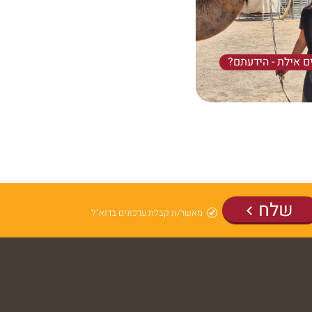
ם אילת - הידעתם?
הגמל? בדואים?! "תה
מת?
שלח
מאשר/ת קבלת עדכונים בדוא"ל