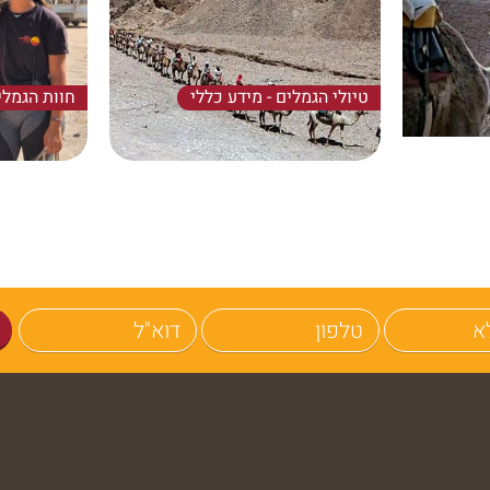
טיולי הגמלים - מידע כללי
חוות הגמלי
תקה, שקט
למי מתאימים טיולי הגמלים? באיזו שעה
מי גילה את 
וטבע- המסלול המסורתי מאז 1987.
ובאיזו תדירות? מה להביא?
גמלים"?! בא
את הגמל של