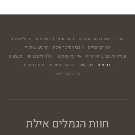
הַמִּשְׁתֶּה
שוברי מתנה
ראשי
אודות חוות הגמלים
חוות הגמלים למשפחות
טיולי גמלים
פארק חבלים
רוכבי המדבר אילת
ימי גיבוש וכיף
פעילויות גיבוש וימי כייף
אירועי קונספט
תלמידים בחווה
מבצעים
כרטיסים
צור קשר
הצהרת נגישות
כניסת סוכנים
בלוג- מרכז ידע
חוות הגמלים אילת