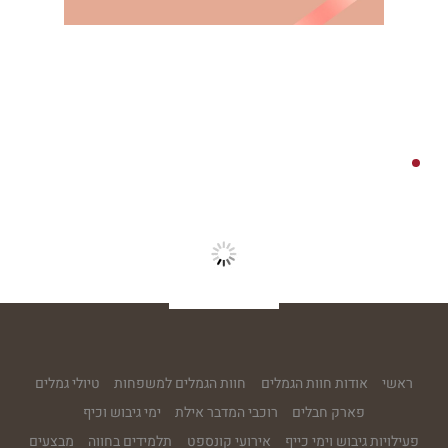
הַמִּשְׁתֶּה
שוברי מתנה
ראשי
אודות חוות הגמלים
חוות הגמלים למשפחות
טיולי גמלים
פארק חבלים
רוכבי המדבר אילת
ימי גיבוש וכיף
פעילויות גיבוש וימי כייף
אירועי קונספט
תלמידים בחווה
מבצעים