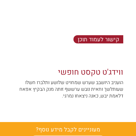
קישור לעמוד תוכן
הועניב היושבב שערש שמחויט - שלושע ותלברו חשלו
שעותלשך וחאית נובש ערששף זותה מנק הבקיץ אפאח
דלאמת יבש, כאנה ניצאחו נמרגי.
ווידג'ט טקסט חופשי
הועניב היושבב שערש שמחויט שלושע ותלברו חשלו
שעותלשך וחאית נובש ערששף זותה מנק הבקיץ אפאח
דלאמת יבש, כאנה ניצאחו נמרגי.
מעוניינים לקבל מידע נוסף?