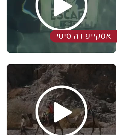
הַמִּשְׁתֶּה
שוברי מתנה
אסקייפ דה סיטי