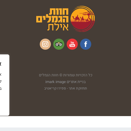
א
כל הזכויות שמורות © חוות הגמלים
ל
בניית אתרים imark image
ב
תחזוקת אתר - ספירו קריאטיב