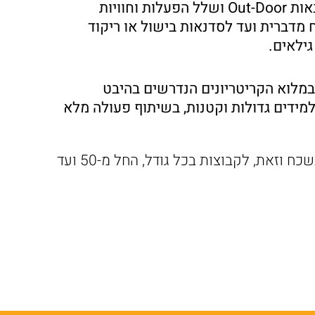
הצוות המקצועי והמיומן של חוות הגמלים, הוא בעל ניסיון רב בהפקת פעילויות גיבוש לחברות, סדנאות Out-Door ושלל הפעלות וחוויות
 מדברית ועד לסדנאות בישול או ריקוד
גילאים.
במלוא הקריטריונים הנדרשים בהיבט
למידים גדולות וקטנות, בשיתוף פעולה מלא
כל יום כיף או גיבוש, ניתן להפיק גם כאירוע קונספט סביב נושא מסוים ולהעניק לו צביון ייחודי ובלתי נשכח וזאת, לקבוצות בכל גודל, החל מ-50 ועד