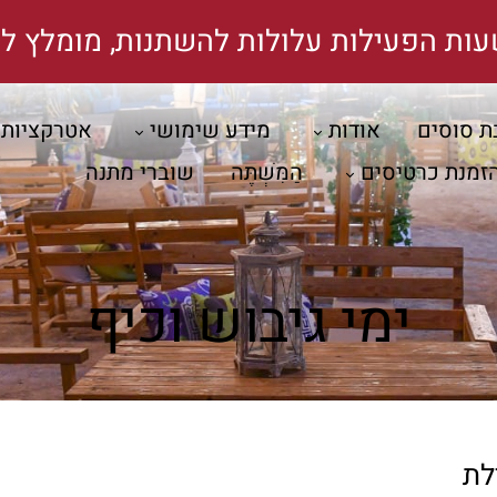
עות הפעילות עלולות להשתנות, מומלץ לה
ת סוסים
אודות
מידע שימושי
אטרקציות
זמנת כרטיסים
הַמִּשְׁתֶּה
שוברי מתנה
ימי גיבוש וכיף
לת