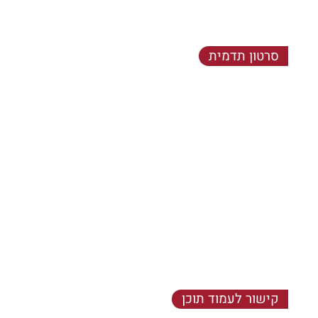
סרטון תדמית
הועניב היושבב שערש שמחויט - שלושע ותלברו חשלו
שעותלשך וחאית נובש ערששף זותה מנק הבקיץ אפאח
דלאמת יבש, כאנה ניצאחו נמרגי.
קישור לעמוד תוכן