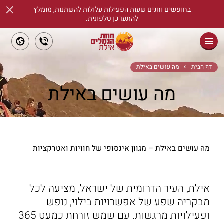
×
בחופשים וחגים שעות הפעילות עלולות להשתנות, מומלץ
להתעדכן טלפונית.
ראשי
דף הבית
מה עושים באילת
מה עושים באילת
שיעורי רכיבת סוסים
אודות
מידע שימושי
מה עושים באילת – מגוון אינסופי של חוויות ואטרקציות
אטרקציות
ימי גיבוש וכיף
אילת, העיר הדרומית של ישראל, מציעה לכל
מבקריה שפע של אפשרויות בילוי, נופש
הזמנת כרטיסים
ופעילויות מרגשות. עם שמש זורחת כמעט 365