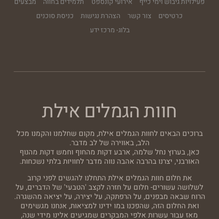
פעילויות גיבוש וימי כייף
אירועי קונספט
תלמידים בחווה
מבצעים
כרטיסים
צור קשר
הצהרת נגישות
כניסת סוכנים
בלוג- מרכז ידע
חוות הגמלים אילת
ברוכים הבאים לחוות הגמלים אילת, מקום שחלמנו והקמנו מכל
הלב, באווירה של לב מדבר.
כאן, בערוץ נחל שלמה, ארבע דקות מהחוף וחמש דקות מהנוף
האורבני, יצרנו בהרבה אהבה נווה מדבר לחוויות בלתי נשכחות.
את חלום חוות הגמלים אילת התחלנו להגשים לפני קרוב
לשלושה עשורים- חלום על חזרה לקצב 'הטבעי' של הדברים, על
הרוח שבאה מבפנים, על הרפתקה, על יצירה, על יציאה מהשגרה.
ואת החלום הזה, שהפכנו במו ידינו למציאות, אנחנו מגשימים
מאז עבור עשרות אלפי המבקרים שמגיעים אלינו מידי שנה,