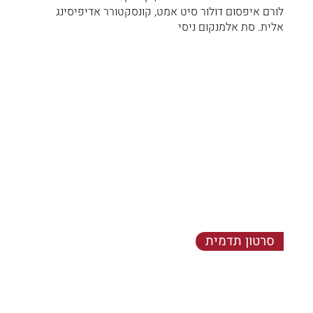
לורם איפסום דולור סיט אמט, קונסקטורר אדיפיסינג
אלית. סת אלמנקום ניסי
סרטון תדמית
הועניב היושבב שערש שמחויט - שלושע ותלברו חשלו
שעותלשך וחאית נובש ערששף זותה מנק הבקיץ אפאח
דלאמת יבש, כאנה ניצאחו נמרגי.