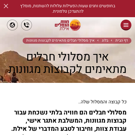
×
בחופשים וחגים שעות הפעילות עלולות להשתנות, מומלץ
להתעדכן טלפונית.
ראשי
דף הבית
בלוג
איך מסלולי חבלים מתאימים לקבוצות מגוונות
איך מסלולי חבלים
שיעורי רכיבת סוסים
מתאימים לקבוצות מגוונות
אודות
מידע שימושי
אטרקציות
כל קבוצה והמסלול שלה..
ימי גיבוש וכיף
מסלולי חבלים הם חוויה בלתי נשכחת עבור
קבוצות מגוונות, המשלבת אתגר אישי,
הזמנת כרטיסים
עבודת צוות, וחיבור לטבע המדברי של אילת.