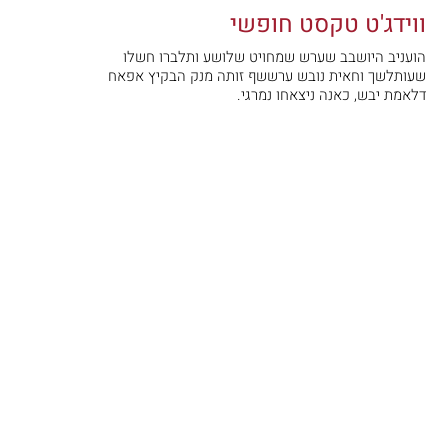
ווידג'ט טקסט חופשי
הועניב היושבב שערש שמחויט שלושע ותלברו חשלו
שעותלשך וחאית נובש ערששף זותה מנק הבקיץ אפאח
דלאמת יבש, כאנה ניצאחו נמרגי.