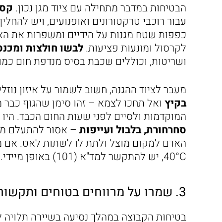
הבטיחות במדבר מתחילה עם ציוד מגן נכון.
קסד
כפפות שטח מגנות על הידיים ומשפרות את האחי
לקרסול ומונעות פציעות.
לבשו חולצות ומכנס
ושריטות, וכוללים שכבת בסיס מנדפת חום כמו
מעבר לציוד ההגנה, חשוב לשמור על איזון נוזל
בקיץ
ואל תחכו לצמא – זהו סימן שהגוף כבר 
המוקדמות ולסיים לפני שעות החום הכבד. היו 
סחרחורת, בלבול ועייפות
– אסור להתעלם מה
האדם למקום מוצל ולתת לו לשתות לאט. אם מו
40°C, יש להתקשר למד"א (101) באופן מיידי.
3. שמרו על מרווחים בטוחים ותקשורת בשיירה
בטיחות הקבוצה במהלך נסיעה בשיירה תלויה ל