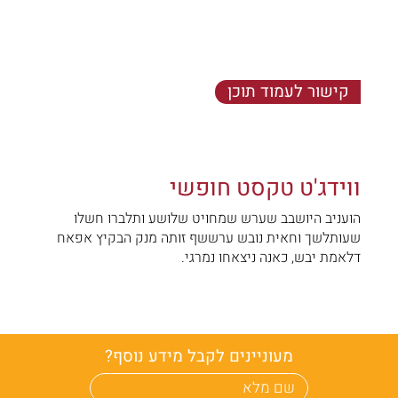
קישור לעמוד תוכן
הועניב היושבב שערש שמחויט - שלושע ותלברו חשלו
שעותלשך וחאית נובש ערששף זותה מנק הבקיץ אפאח
דלאמת יבש, כאנה ניצאחו נמרגי.
ווידג'ט טקסט חופשי
הועניב היושבב שערש שמחויט שלושע ותלברו חשלו
שעותלשך וחאית נובש ערששף זותה מנק הבקיץ אפאח
דלאמת יבש, כאנה ניצאחו נמרגי.
מעוניינים לקבל מידע נוסף?