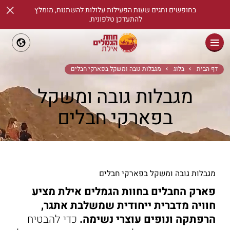
×
בחופשים וחגים שעות הפעילות עלולות להשתנות, מומלץ
להתעדכן טלפונית.
ראשי
דף הבית
בלוג
מגבלות גובה ומשקל בפארקי חבלים
מגבלות גובה ומשקל
שיעורי רכיבת סוסים
בפארקי חבלים
אודות
מידע שימושי
אטרקציות
מגבלות גובה ומשקל בפארקי חבלים
ימי גיבוש וכיף
פארק החבלים בחוות הגמלים אילת מציע
חוויה מדברית ייחודית שמשלבת אתגר,
הזמנת כרטיסים
הרפתקה ונופים עוצרי נשימה.
כדי להבטיח